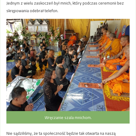
Jednym z wielu zaskoczeń był mnich, który podczas ceremonii bez
skrępowania odebrał telefon.
Wręczanie szala mnichom.
Nie sądziliśmy, że ta społeczność będzie tak otwarta na naszą