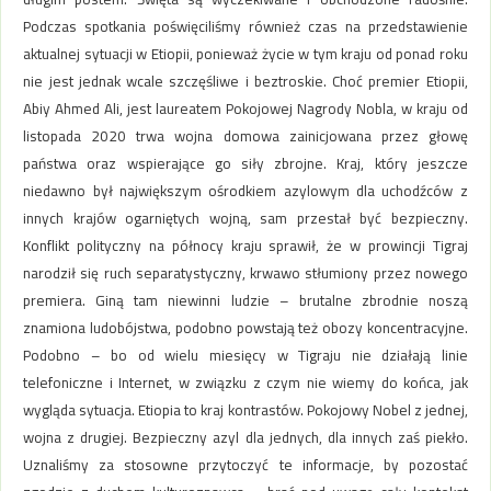
Podczas spotkania poświęciliśmy również czas na przedstawienie
aktualnej sytuacji w Etiopii, ponieważ życie w tym kraju od ponad roku
nie jest jednak wcale szczęśliwe i beztroskie. Choć premier Etiopii,
Abiy Ahmed Ali, jest laureatem Pokojowej Nagrody Nobla, w kraju od
listopada 2020 trwa wojna domowa zainicjowana przez głowę
państwa oraz wspierające go siły zbrojne. Kraj, który jeszcze
niedawno był największym ośrodkiem azylowym dla uchodźców z
innych krajów ogarniętych wojną, sam przestał być bezpieczny.
Konflikt polityczny na północy kraju sprawił, że w prowincji Tigraj
narodził się ruch separatystyczny, krwawo stłumiony przez nowego
premiera. Giną tam niewinni ludzie – brutalne zbrodnie noszą
znamiona ludobójstwa, podobno powstają też obozy koncentracyjne.
Podobno – bo od wielu miesięcy w Tigraju nie działają linie
telefoniczne i Internet, w związku z czym nie wiemy do końca, jak
wygląda sytuacja. Etiopia to kraj kontrastów. Pokojowy Nobel z jednej,
wojna z drugiej. Bezpieczny azyl dla jednych, dla innych zaś piekło.
Uznaliśmy za stosowne przytoczyć te informacje, by pozostać