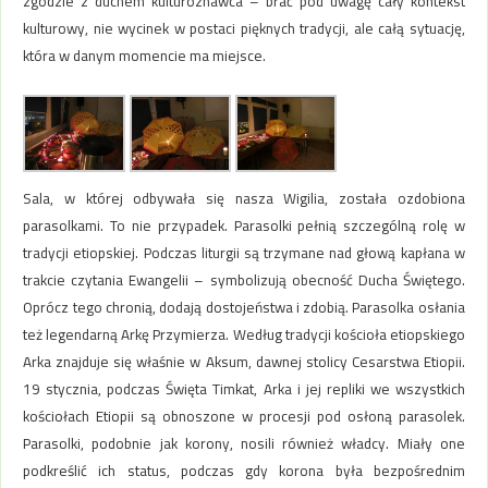
zgodzie z duchem kulturoznawca – brać pod uwagę cały kontekst
kulturowy, nie wycinek w postaci pięknych tradycji, ale całą sytuację,
która w danym momencie ma miejsce.
Sala, w której odbywała się nasza Wigilia, została ozdobiona
parasolkami. To nie przypadek. Parasolki pełnią szczególną rolę w
tradycji etiopskiej. Podczas liturgii są trzymane nad głową kapłana w
trakcie czytania Ewangelii – symbolizują obecność Ducha Świętego.
Oprócz tego chronią, dodają dostojeństwa i zdobią. Parasolka osłania
też legendarną Arkę Przymierza. Według tradycji kościoła etiopskiego
Arka znajduje się właśnie w Aksum, dawnej stolicy Cesarstwa Etiopii.
19 stycznia, podczas Święta Timkat, Arka i jej repliki we wszystkich
kościołach Etiopii są obnoszone w procesji pod osłoną parasolek.
Parasolki, podobnie jak korony, nosili również władcy. Miały one
podkreślić ich status, podczas gdy korona była bezpośrednim