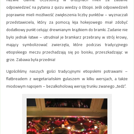
odpowiedzieć na pytania z quizu wiedzy o Etiopii. Jeśli odpowiedzieli
poprawnie mieli możliwość zwiększenia liczby punktów – wyznaczali
przedstawiciela, który za pomocą kija hokejowego miał zdobyć
dodatkowy punkt celując drewnianym krążkiem do bramki. Zadanie nie
było jednak łatwe – utrudniał je bramkarz przebrany w strój krowy,
mający symbolizować zwierzęta, które podczas tradycyjnego
etiopskiego meczu przechadzają się po boisku, przeszkadzając w
grze. Zabawa była przednia!
Ugościliśmy naszych gości tradycyjnymi etiopskimi potrawami –
flatbreadem z wegetariańskim gulaszem w kilku wersjach, a także
miodowym napojem – bezalkoholową wersję trunku zwanego „tedż”.