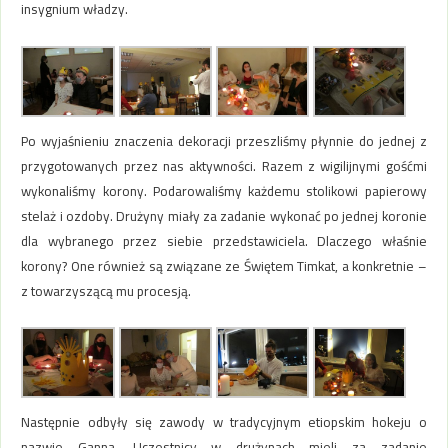
insygnium władzy.
Po wyjaśnieniu znaczenia dekoracji przeszliśmy płynnie do jednej z
przygotowanych przez nas aktywności. Razem z wigilijnymi gośćmi
wykonaliśmy korony. Podarowaliśmy każdemu stolikowi papierowy
stelaż i ozdoby. Drużyny miały za zadanie wykonać po jednej koronie
dla wybranego przez siebie przedstawiciela. Dlaczego właśnie
korony? One również są związane ze Świętem Timkat, a konkretnie –
z towarzyszącą mu procesją.
Następnie odbyły się zawody w tradycyjnym etiopskim hokeju o
nazwie Ganna. Uczestnicy w drużynach mieli za zadanie