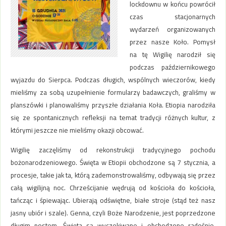
lockdownu w końcu powrócił
czas stacjonarnych
wydarzeń organizowanych
przez nasze Koło. Pomysł
na tę Wigilię narodził się
podczas październikowego
wyjazdu do Sierpca. Podczas długich, wspólnych wieczorów, kiedy
mieliśmy za sobą uzupełnienie formularzy badawczych, graliśmy w
planszówki i planowaliśmy przyszłe działania Koła. Etiopia narodziła
się ze spontanicznych refleksji na temat tradycji różnych kultur, z
którymi jeszcze nie mieliśmy okazji obcować.
Wigilię zaczęliśmy od rekonstrukcji tradycyjnego pochodu
bożonarodzeniowego. Święta w Etiopii obchodzone są 7 stycznia, a
procesje, takie jak ta, którą zademonstrowaliśmy, odbywają się przez
całą wigilijną noc. Chrześcijanie wędrują od kościoła do kościoła,
tańcząc i śpiewając. Ubierają odświętne, białe stroje (stąd też nasz
jasny ubiór i szale). Genna, czyli Boże Narodzenie, jest poprzedzone
długim postem. Święta są wyczekiwane i obchodzone radośnie.