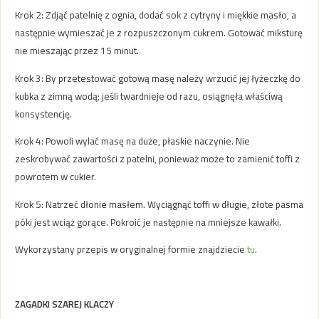
Krok 2: Zdjąć patelnię z ognia, dodać sok z cytryny i miękkie masło, a
następnie wymieszać je z rozpuszczonym cukrem. Gotować miksturę
nie mieszając przez 15 minut.
Krok 3: By przetestować gotową masę należy wrzucić jej łyżeczkę do
kubka z zimną wodą; jeśli twardnieje od razu, osiągnęła właściwą
konsystencję.
Krok 4: Powoli wylać masę na duże, płaskie naczynie. Nie
zeskrobywać zawartości z patelni, ponieważ może to zamienić toffi z
powrotem w cukier.
Krok 5: Natrzeć dłonie masłem. Wyciągnąć toffi w długie, złote pasma
póki jest wciąż gorące. Pokroić je następnie na mniejsze kawałki.
Wykorzystany przepis w oryginalnej formie znajdziecie
tu
.
ZAGADKI SZAREJ KLACZY