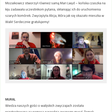
Mozaikowicz stworzył również samą Mari Lwyd – końska czaszka na
kiju zadawała uczestnikom pytania, skłaniając ich do uruchomienia
szarych komórek. Zwyciężyła Alicja, która jak się okazało mieszka w
Walii! Serdecznie gratulujemy!
MURAL
Wiedza naszych gości o walijskich zwyczajach została
przetestowana za pomocą narzędzia zwanego mural. Tomek