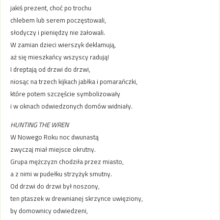
jakiś prezent, choć po trochu
chlebem lub serem poczęstowali,
słodyczy i pieniędzy nie żałowali.
W zamian dzieci wierszyk deklamują,
aż się mieszkańcy wszyscy radują!
I dreptają od drzwi do drzwi,
niosąc na trzech kijkach jabłka i pomarańczki,
które potem szczęście symbolizowały
i w oknach odwiedzonych domów widniały.
HUNTING THE WREN
W Nowego Roku noc dwunastą
zwyczaj miał miejsce okrutny.
Grupa mężczyzn chodziła przez miasto,
a z nimi w pudełku strzyżyk smutny.
Od drzwi do drzwi był noszony,
ten ptaszek w drewnianej skrzynce uwięziony,
by domownicy odwiedzeni,