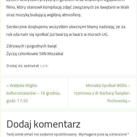
filmu, który stanowił kompilację zdjęć związanych ze świętami w Walii
oraz muzyką budującą wigilijną atmosferę.
Serdecznie dziękujemy wszystkim obecnym! Mamy nadzieję, że za
rok uda nam się spotkać już twarzą w twarz w murach UG.
Zdrowych i pogodnych świąt
Życzą członkowie SKN Mozaika!
Dodaj do zakładek
Link
.
«
Walijska Wigilia
Mozaika Spotkań #004 –
Kulturoznawców – 16 grudnia,
rozmowa z dr Barbarą Świąder-
godz. 17:30
Puchowską
»
Dodaj komentarz
Twój adres email nie zostanie opublikowany.
Wymagane pola są oznaczone
*