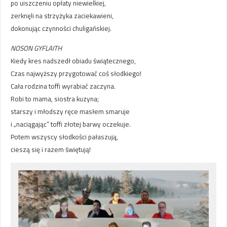
po uiszczeniu opłaty niewielkiej,
zerknęli na strzyżyka zaciekawieni,
dokonując czynności chuligańskiej.
NOSON GYFLAITH
Kiedy kres nadszedł obiadu świątecznego,
Czas najwyższy przygotować coś słodkiego!
Cała rodzina toffi wyrabiać zaczyna.
Robi to mama, siostra kuzyna;
starszy i młodszy ręce masłem smaruje
i „naciągając” toffi złotej barwy oczekuje.
Potem wszyscy słodkości pałaszują,
cieszą się i razem świętują!