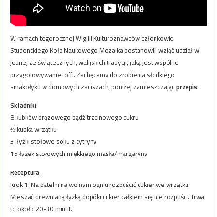
W ramach tegorocznej Wigilii Kulturoznawców członkowie
Studenckiego Koła Naukowego Mozaika postanowili wziąć udział w
jednej ze świątecznych, walijskich tradycji, jaką jest wspólne
przygotowywanie toffi. Zachęcamy do zrobienia słodkiego
smakołyku w domowych zaciszach, poniżej zamieszczając
przepis
:
Składniki
:
8 kubków brązowego bądź trzcinowego cukru
⅔ kubka wrzątku
3 łyżki stołowe soku z cytryny
16 łyżek stołowych miękkiego masła/margaryny
Receptura
:
Krok 1: Na patelni na wolnym ogniu rozpuścić cukier we wrzątku.
Mieszać drewnianą łyżką dopóki cukier całkiem się nie rozpuści. Trwa
to około 20-30 minut.