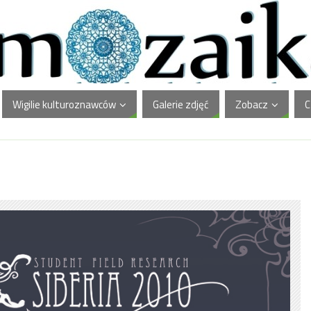
Wigilie kulturoznawców
Galerie zdjęć
Zobacz
C