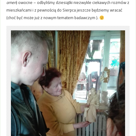
omen
) owocne – odbyliśmy dziesiątki niezwykle ciekawych rozmów z
mieszkańcami i z pewnością do Sierpca jeszcze będziemy wracać
(choć być może już z nowym tematem badawczym ).