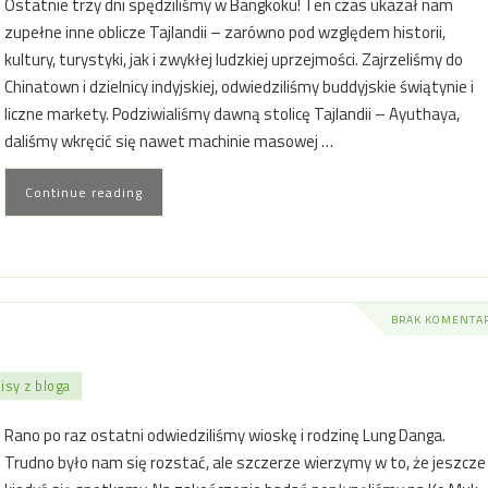
Ostatnie trzy dni spędziliśmy w Bangkoku! Ten czas ukazał nam
zupełne inne oblicze Tajlandii – zarówno pod względem historii,
kultury, turystyki, jak i zwykłej ludzkiej uprzejmości. Zajrzeliśmy do
Chinatown i dzielnicy indyjskiej, odwiedziliśmy buddyjskie świątynie i
liczne markety. Podziwialiśmy dawną stolicę Tajlandii – Ayuthaya,
daliśmy wkręcić się nawet machinie masowej …
Continue reading
BRAK KOMENTA
isy z bloga
Rano po raz ostatni odwiedziliśmy wioskę i rodzinę Lung Danga.
Trudno było nam się rozstać, ale szczerze wierzymy w to, że jeszcze