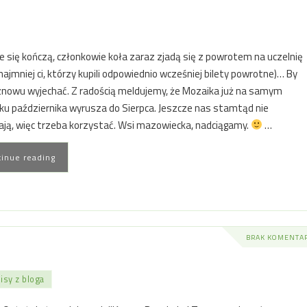
e się kończą, członkowie koła zaraz zjadą się z powrotem na uczelnię
najmniej ci, którzy kupili odpowiednio wcześniej bilety powrotne)… By
znowu wyjechać. Z radością meldujemy, że Mozaika już na samym
ku października wyrusza do Sierpca. Jeszcze nas stamtąd nie
ają, więc trzeba korzystać. Wsi mazowiecka, nadciągamy.
…
inue reading
BRAK KOMENTA
isy z bloga