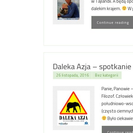
w Tajlandii. A będą o
dalekim krajem.
W p
Continue reading
Daleka Azja – spotkanie
26 listopada, 2016
Bez kategorii
Panie, Panowie 
Filozof. Człowie
południowo-wsch
(często ciemnych)
Było ciekawi
Continue rea