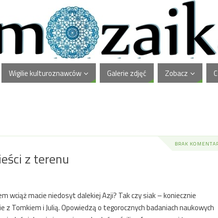
Wigilie kulturoznawców
Galerie zdjęć
Zobacz
C
BRAK KOMENTA
eści z terenu
m wciąż macie niedosyt dalekiej Azji? Tak czy siak – koniecznie
ie z Tomkiem i Julią. Opowiedzą o tegorocznych badaniach naukowych