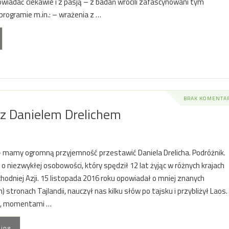
powiadać ciekawie i z pasją – z badań wrócili zafascynowani tym
rogramie m.in.: – wrażenia z …
BRAK KOMENTA
 z Danielem Drelichem
– mamy ogromną przyjemność przestawić Daniela Drelicha. Podróżnik.
k o niezwykłej osobowości, który spędził 12 lat żyjąc w różnych krajach
odniej Azji. 15 listopada 2016 roku opowiadał o mniej znanych
 stronach Tajlandii, nauczył nas kilku słów po tajsku i przybliżył Laos.
e, momentami …
ding