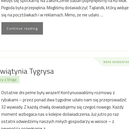
kiedyś się spotkamy. Na zakończenie badań popłynęliśmy na Ko Muk.
Pogoda była przepiękna. Mogliśmy doświadczyć Tajlandii, którą widuje
się na pocztówkach i w reklamach. Mimo, że nie udało …
Continue reading
BRAK KOMENTA
wiątynia Tygrysa
y z bloga
Ostatnie dni pełne były wrażeń! Kontynuowaliśmy rozmowy z
rybakami – przez ponad dwa tygodnie udało nam się przeprowadzić
32 wywiady. Z każdą chwilą dowiadujemy się czegoś nowego. Każdy
moment wzbogaca nas o kolejne doświadczenia. Już jutro po raz
ostatni odwiedzimy naszych miłych gospodarzy w wiosce – z
pewnością pożegnanie z …