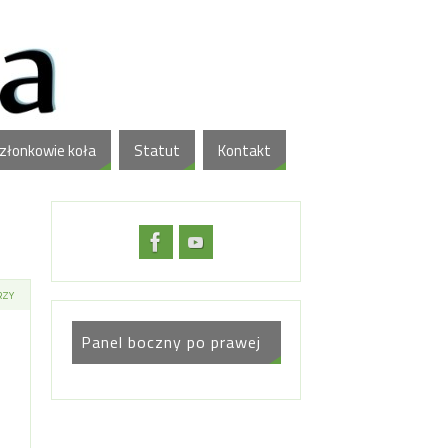
złonkowie koła
Statut
Kontakt
RZY
Panel boczny po prawej