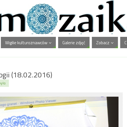
Wigilie kulturoznawców
Galerie zdjęć
Zobacz
C
ogii (18.02.2016)
było