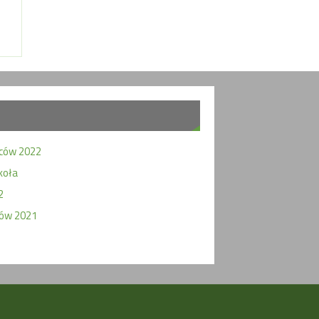
wców 2022
koła
2
ców 2021