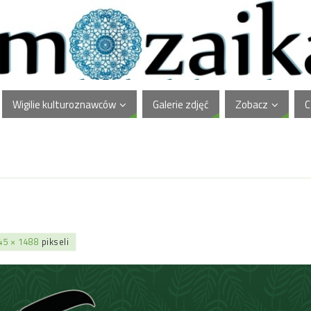
Wigilie kulturoznawców
Galerie zdjęć
Zobacz
C
45 × 1488
pikseli