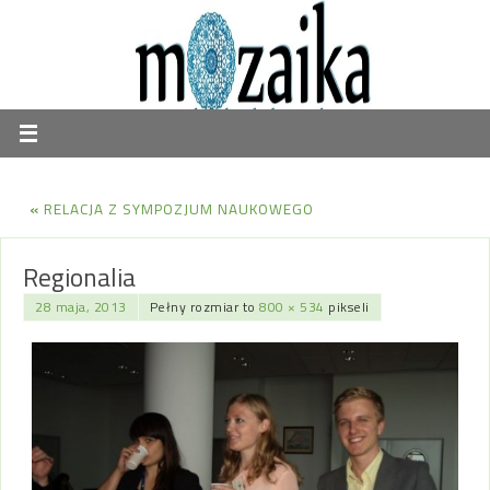
«
RELACJA Z SYMPOZJUM NAUKOWEGO
Regionalia
28 maja, 2013
Pełny rozmiar to
800 × 534
pikseli