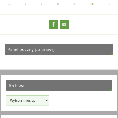
«
‹
7
8
9
10
›
Panel boczny po prawej
Archiwa