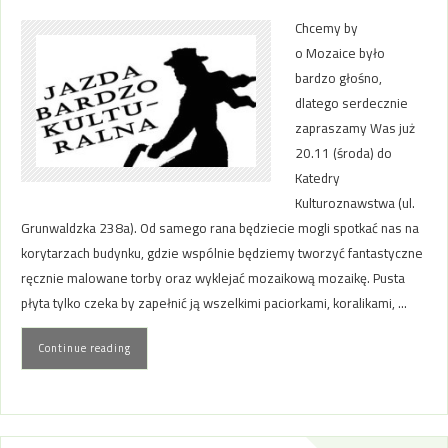
Chcemy by
o Mozaice było
bardzo głośno,
dlatego serdecznie
zapraszamy Was już
20.11 (środa) do
Katedry
Kulturoznawstwa (ul.
Grunwaldzka 238a). Od samego rana będziecie mogli spotkać nas na
korytarzach budynku, gdzie wspólnie będziemy tworzyć fantastyczne
ręcznie malowane torby oraz wyklejać mozaikową mozaikę. Pusta
płyta tylko czeka by zapełnić ją wszelkimi paciorkami, koralikami, …
Continue reading