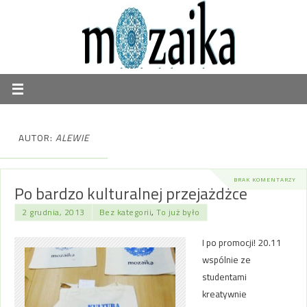
AUTOR:
ALEWIE
BRAK KOMENTARZY
Po bardzo kulturalnej przejażdżce
2 grudnia, 2013
Bez kategorii
,
To już było
I po promocji! 20.11
wspólnie ze
studentami
kreatywnie