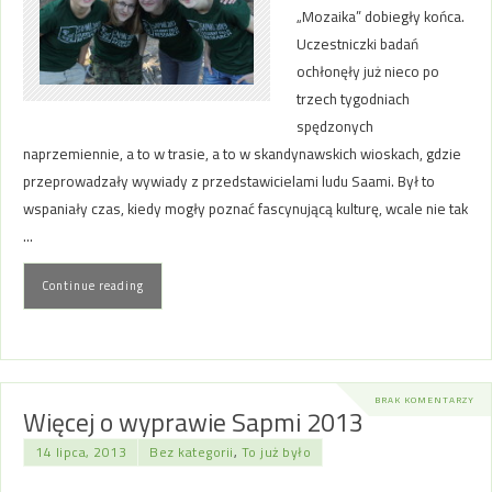
„Mozaika” dobiegły końca.
Uczestniczki badań
ochłonęły już nieco po
trzech tygodniach
spędzonych
naprzemiennie, a to w trasie, a to w skandynawskich wioskach, gdzie
przeprowadzały wywiady z przedstawicielami ludu Saami. Był to
wspaniały czas, kiedy mogły poznać fascynującą kulturę, wcale nie tak
…
Continue reading
BRAK KOMENTARZY
Więcej o wyprawie Sapmi 2013
14 lipca, 2013
Bez kategorii
,
To już było